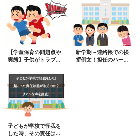
て？
【学童保育の問題点や
新学期～連絡帳での挨
実態】子供がトラブル
拶例文！担任のハート
に巻き込まれるのを防
をがっちり掴める書き
ぐ方法とは
方
子どもが学校で怪我を
した時、その責任は誰