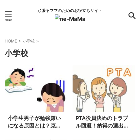
頑張るママのためのお役立ちサイト
HOME
>
小学校
>
小学校
小学生男子が勉強嫌い
PTA役員決めのトラブ
になる原因とは？克服
ル回避！納得の選出方
のカギはこれだった！
法と欠席者の対応っ