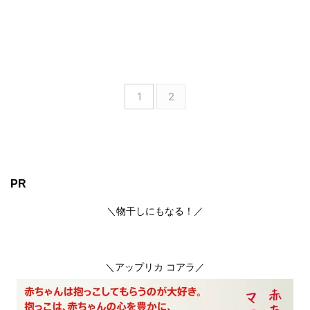
が取るのか？リアルな
声を調査！
1
2
PR
＼物干しにもなる！／
＼アップリカ コアラ／