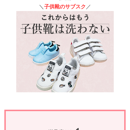
＼
子供靴のサブスク
／