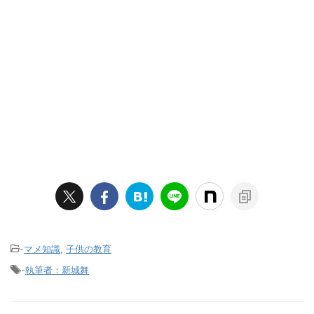
-
マメ知識
,
子供の教育
-
執筆者：新城舞