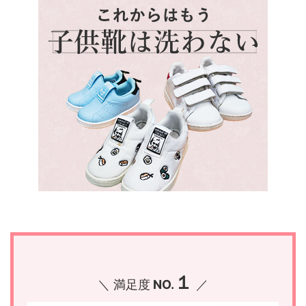
１
＼ 満足度
NO.
／