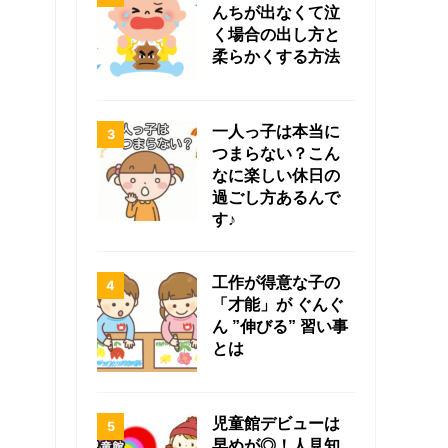
んちが出なくて泣
く場合の出し方と
柔らかくする方法
一人っ子は本当に
つまらない？こん
なに楽しい休日の
過ごし方あるんで
す♪
工作が得意な子の
「才能」が ぐんぐ
ん ”伸びる” 習い事
とは
児童館デビューは
早めが◎！人見知