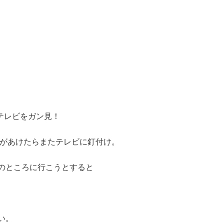
テレビをガン見！
Mがあけたらまたテレビに釘付け。
のところに行こうとすると
い。