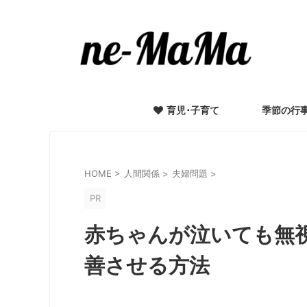
育児･子育て
季節の行
HOME
>
人間関係
>
夫婦問題
>
PR
赤ちゃんが泣いても無
善させる方法